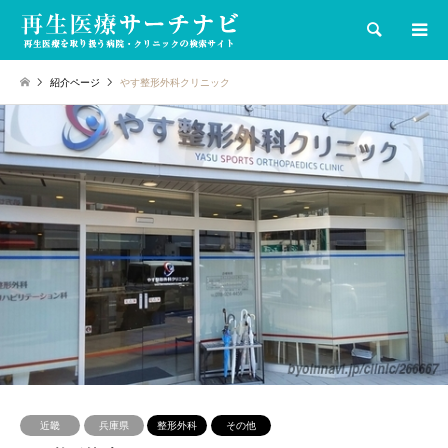
検索
紹介ページ
やす整形外科クリニック
近畿
兵庫県
整形外科
その他