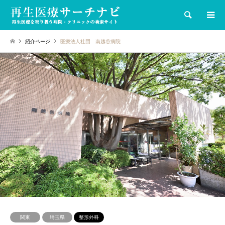
検索
紹介ページ
医療法人社団 南越谷病院
関東
埼玉県
整形外科