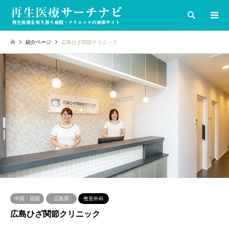
検索
紹介ページ
広島ひざ関節クリニック
中国・四国
広島県
整形外科
広島ひざ関節クリニック