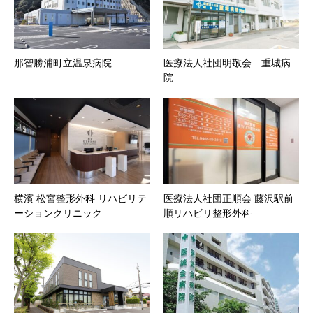
那智勝浦町立温泉病院
医療法人社団明敬会 重城病
院
横濱 松宮整形外科 リハビリテ
医療法人社団正順会 藤沢駅前
ーションクリニック
順リハビリ整形外科